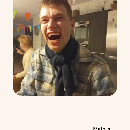
Mathijs
→