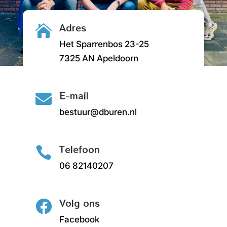
Adres

Het Sparrenbos 23-25
7325 AN Apeldoorn
E-mail

bestuur@dburen.nl
Telefoon

06 82140207
Volg ons

Facebook