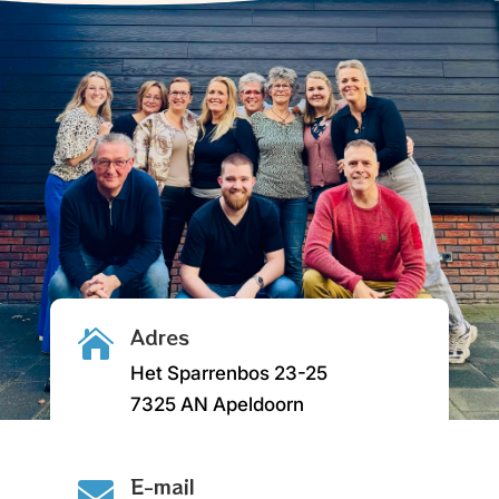
Adres

Het Sparrenbos 23-25
7325 AN Apeldoorn
E-mail
